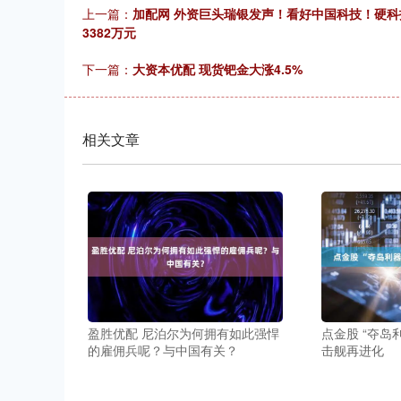
上一篇：
加配网 外资巨头瑞银发声！看好中国科技！硬科技宽
3382万元
下一篇：
大资本优配 现货钯金大涨4.5%
相关文章
盈胜优配 尼泊尔为何拥有如此强悍
点金股 “夺岛
的雇佣兵呢？与中国有关？
击舰再进化