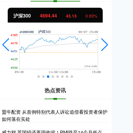
北证50
1134.24
创
11.37
1.01%
热点资讯
盟牛配资 从首例特别代表人诉讼追偿看投资者保护
如何落在实处
威力财 英国经济再现收缩！PMI跌至14个月低点，