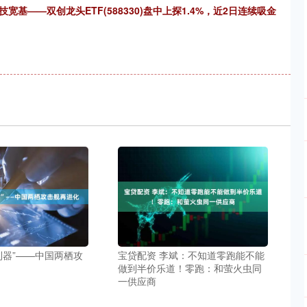
基——双创龙头ETF(588330)盘中上探1.4%，近2日连续吸金
利器”——中国两栖攻
宝贷配资 李斌：不知道零跑能不能
做到半价乐道！零跑：和萤火虫同
一供应商