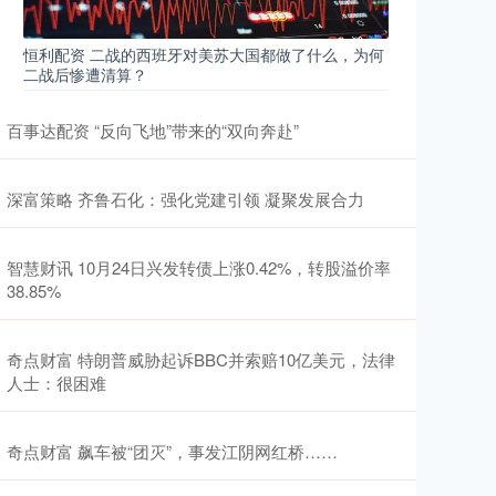
恒利配资 二战的西班牙对美苏大国都做了什么，为何
二战后惨遭清算？
百事达配资 “反向飞地”带来的“双向奔赴”
深富策略 齐鲁石化：强化党建引领 凝聚发展合力
智慧财讯 10月24日兴发转债上涨0.42%，转股溢价率
38.85%
奇点财富 特朗普威胁起诉BBC并索赔10亿美元，法律
人士：很困难
奇点财富 飙车被“团灭”，事发江阴网红桥……