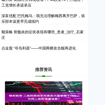
工党增长承诺承压
深富优配 巴托梅乌：我无法理解梅西离开巴萨，俱
乐部本该更早完成续约
顺策略 骨髓炎的症状表现有哪些_患者_治疗_石家
庄
点金股 “夺岛利器”——中国两栖攻击舰再进化
推荐资讯