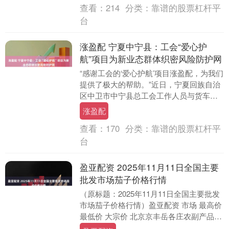
查看：
214
分类：
靠谱的股票杠杆平
台
涨盈配 宁夏中宁县：工会“爱心护
航”项目为新业态群体织密风险防护网
“感谢工会的‘爱心护航’项目涨盈配，为我们
提供了极大的帮助。”近日，宁夏回族自治
区中卫市中宁县总工会工作人员与货车司
机杨某的家属取得联系，不仅为他们送去
涨盈配
了慰问，....
查看：
170
分类：
靠谱的股票杠杆平
台
盈亚配资 2025年11月11日全国主要
批发市场茄子价格行情
（原标题：2025年11月11日全国主要批发
市场茄子价格行情）盈亚配资 市场 最高价
最低价 大宗价 北京京丰岳各庄农副产品批
发市场 6.00 4.60 5.0....