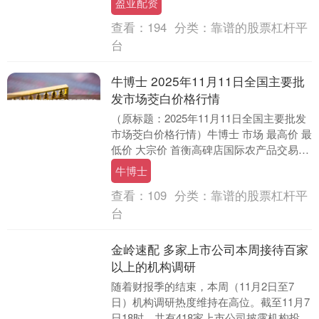
盈亚配资
查看：
194
分类：
靠谱的股票杠杆平
台
牛博士 2025年11月11日全国主要批
发市场茭白价格行情
（原标题：2025年11月11日全国主要批发
市场茭白价格行情）牛博士 市场 最高价 最
低价 大宗价 首衡高碑店国际农产品交易中
心 9.40 8.84 9.12 ....
牛博士
查看：
109
分类：
靠谱的股票杠杆平
台
金岭速配 多家上市公司本周接待百家
以上的机构调研
随着财报季的结束，本周（11月2日至7
日）机构调研热度维持在高位。截至11月7
日18时，共有418家上市公司披露机构投资