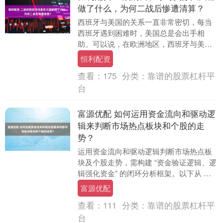
做了什么，为何二战后惨遭清算？
西班牙与美国的关系一直非常密切，每当
西班牙遇到困难时，美国总是会出手相
助。可以说，在欧洲地区，西班牙与美国
之间的联系一直较为紧密。然而，二战结
恒利配资
束不久，美国和苏联....
查看：
175
分类：
靠谱的股票杠杆平
台
富源优配 如何运用资金流向和驱动逻
辑来判断市场热点板块和个股的走
势？
运用资金流向和驱动逻辑判断市场热点板
块及个股走势，需构建 “资金验证逻辑、逻
辑强化资金” 的闭环分析框架。以下从 核
心指标、验证方法、实战案例 三个维度展
富源优配
开，结....
查看：
111
分类：
靠谱的股票杠杆平
台