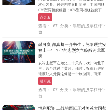
核心装备。过去四年多时间里，中国四艘
075型两栖舰服役；076型两栖舰首舰下
水，有望成为全球首艘“无人机航母”。
点金股
2025年....
查看：
167
分类：
靠谱的股票杠杆平
台
融可赢 颜真卿一介书生，凭啥硬抗安
禄山一年？他的忠烈之气唤醒河北军
民
安禄山叛军在短短二十天内，横扫河北千
里，甚至越过了黄河。那时，叛军行进的
速度让人觉得这像是一个旅游团，而河北
的官军则像是热情的主人，双方毫无敌
融可赢
意，仿佛没有战争的....
查看：
107
分类：
靠谱的股票杠杆平
台
恒利配资 二战的西班牙对美苏大国都