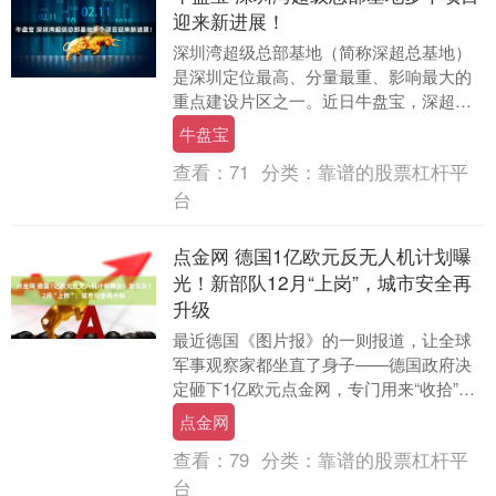
迎来新进展！
深圳湾超级总部基地（简称深超总基地）
是深圳定位最高、分量最重、影响最大的
重点建设片区之一。近日牛盘宝，深超总
基地的多个项目迎来新进展。 （深圳湾超
牛盘宝
级总部基地 吴....
查看：
71
分类：
靠谱的股票杠杆平
台
点金网 德国1亿欧元反无人机计划曝
光！新部队12月“上岗”，城市安全再
升级
最近德国《图片报》的一则报道，让全球
军事观察家都坐直了身子——德国政府决
定砸下1亿欧元点金网，专门用来“收拾”那
些在基础设施附近乱晃的不明无人机！这
点金网
可不是小打小....
查看：
79
分类：
靠谱的股票杠杆平
台