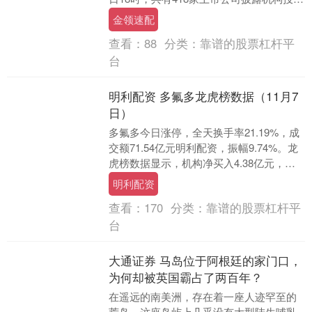
者调研记录金岭速配，与上周持平。其中
金领速配
安集....
查看：
88
分类：
靠谱的股票杠杆平
台
明利配资 多氟多龙虎榜数据（11月7
日）
多氟多今日涨停，全天换手率21.19%，成
交额71.54亿元明利配资，振幅9.74%。龙
虎榜数据显示，机构净买入4.38亿元，深
股通净买入8475.51万元，营....
明利配资
查看：
170
分类：
靠谱的股票杠杆平
台
大通证券 马岛位于阿根廷的家门口，
为何却被英国霸占了两百年？
在遥远的南美洲，存在着一座人迹罕至的
荒岛，这座岛屿上几乎没有大型陆生哺乳