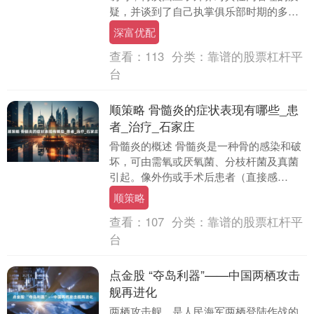
疑，并谈到了自己执掌俱乐部时期的多个
关键问题。 对于外界指责他让俱乐部陷入
深富优配
危机，巴托梅....
查看：
113
分类：
靠谱的股票杠杆平
台
顺策略 骨髓炎的症状表现有哪些_患
者_治疗_石家庄
骨髓炎的概述 骨髓炎是一种骨的感染和破
坏，可由需氧或厌氧菌、分枝杆菌及真菌
引起。像外伤或手术后患者（直接感
染）、糖尿病患者（足部骨髓炎）、长期
顺策略
卧床患者以及运动功....
查看：
107
分类：
靠谱的股票杠杆平
台
点金股 “夺岛利器”——中国两栖攻击
舰再进化
两栖攻击舰，是人民海军两栖登陆作战的