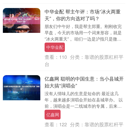
中华金配 帮主午评：市场“冰火两重
天”，你的方向选对了吗？
朋友们中午好，我是帮主郑重。刚刚收完
早盘，今天的市场用一个词来形容，就是
“冰火两重天” 。咱们一边是沪指只是微
跌，但另一边，创业板指跌了超过1%，整
中华金配
个市场超过....
查看：
110
分类：
靠谱的股票杠杆平
台
亿鑫网 聪明的中国生意：当小县城开
始大搞“演唱会”
没有人情味儿的生意是短命的 最近这几
年，越来越多演唱会开始在县城举办。 以
前，演唱会是一二线城市的专属，后来渐
渐下沉到了三四线城市，如今，县城成为
亿鑫网
了演唱会的新战....
查看：
122
分类：
靠谱的股票杠杆平