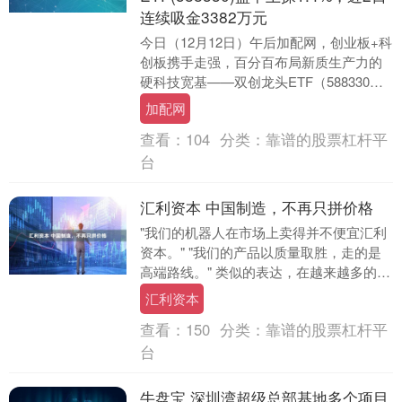
连续吸金3382万元
今日（12月12日）午后加配网，创业板+科
创板携手走强，百分百布局新质生产力的
硬科技宽基——双创龙头ETF（588330）
场内涨幅盘中上探1.4%，现涨1.08....
加配网
查看：
104
分类：
靠谱的股票杠杆平
台
汇利资本 中国制造，不再只拼价格
"我们的机器人在市场上卖得并不便宜汇利
资本。" "我们的产品以质量取胜，走的是
高端路线。" 类似的表达，在越来越多的中
国制造企业中出现。 曾经，"物美价廉"是
汇利资本
外....
查看：
150
分类：
靠谱的股票杠杆平
台
牛盘宝 深圳湾超级总部基地多个项目