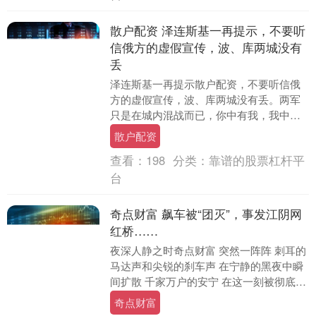
散户配资 泽连斯基一再提示，不要听
信俄方的虚假宣传，波、库两城没有
丢
泽连斯基一再提示散户配资，不要听信俄
方的虚假宣传，波、库两城没有丢。两军
只是在城内混战而已，你中有我，我中有
你，为避免出现重大伤亡，都采取了游击
散户配资
方式。俄军有战斗....
查看：
198
分类：
靠谱的股票杠杆平
台
奇点财富 飙车被“团灭”，事发江阴网
红桥……
夜深人静之时奇点财富 突然一阵阵 刺耳的
马达声和尖锐的刹车声 在宁静的黑夜中瞬
间扩散 千家万户的安宁 在这一刻被彻底打
破 …… 近期 江阴市临江路“网红桥”地段....
奇点财富