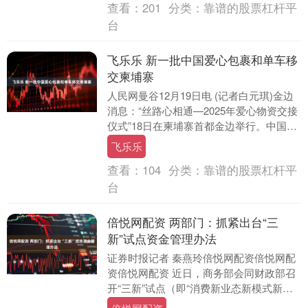
查看：
201
分类：
靠谱的股票杠杆平
台
飞乐乐 新一批中国爱心包裹和单车移
交柬埔寨
人民网曼谷12月19日电 (记者白元琪)金边
消息：“丝路心相通—2025年爱心物资交接
仪式”18日在柬埔寨首都金边举行。中国向
柬埔寨移交新一批爱心物资飞乐乐，用....
飞乐乐
查看：
104
分类：
靠谱的股票杠杆平
台
倍悦网配资 两部门：抓紧出台“三
新”试点资金管理办法
证券时报记者 秦燕玲倍悦网配资倍悦网配
资倍悦网配资 近日，商务部会同财政部召
开“三新”试点（即“消费新业态新模式新场
景试点”）工作部署推进会，会议指出，有