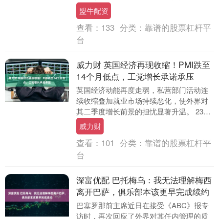
题机会！ 近日，全国首例证券特别代表人
盟牛配资
诉讼追偿....
查看：
133
分类：
靠谱的股票杠杆平
台
威力财 英国经济再现收缩！PMI跌至
14个月低点，工党增长承诺承压
英国经济动能再度走弱，私营部门活动连
续收缩叠加就业市场持续恶化，使外界对
其二季度增长前景的担忧显著升温。 23
日，标普全球数据显示，6月份英国采购经
威力财
理人指数（P....
查看：
101
分类：
靠谱的股票杠杆平
台
深富优配 巴托梅乌：我无法理解梅西
离开巴萨，俱乐部本该更早完成续约
巴塞罗那前主席近日在接受《ABC》报专
访时，再次回应了外界对其任内管理的质