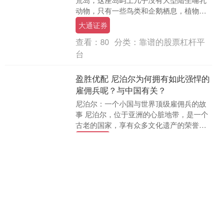
动物，只有一些鸟类和企鹅栖息，植物生
长低矮，气候寒冷潮湿，乍看之下大通证
大通证券
券，这里并不是一....
查看：
80
分类：
靠谱的股票杠杆平
台
盈胜优配 尼泊尔为何拥有如此强悍的
雇佣兵呢？与中国有关？
尼泊尔：一个小国与世界顶级雇佣兵的故
事 尼泊尔，位于亚洲的心脏地带，是一个
古老的国家，享有众多文化遗产的荣誉。
传说中，佛教的创始人释迦牟尼便是在尼
盈胜优配
泊尔出生，因此....
查看：
193
分类：
靠谱的股票杠杆平
台