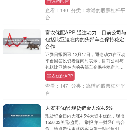
倍悦网配资
关地方....
查看：
140
分类：
靠谱的股票杠杆平
台
富农优配APP 通达动力：目前公司与
包括比亚迪在内的头部车企保持稳定
合作
证券日报网讯 12月17日，通达动力在互动
平台回答投资者提问时表示，目前公司与
包括比亚迪在内的头部车企保持稳定合
作，公司将持续通过提升产品竞争力、优
富农优配APP
化供应链协同....
查看：
147
分类：
靠谱的股票杠杆平
台
大资本优配 现货钯金大涨4.5%
现货钯金日内大涨4.5%大资本优配，现报
1556.03美元/盎司。 举报 第一财经广告合
作，请点击这里此内容为第一财经原创，