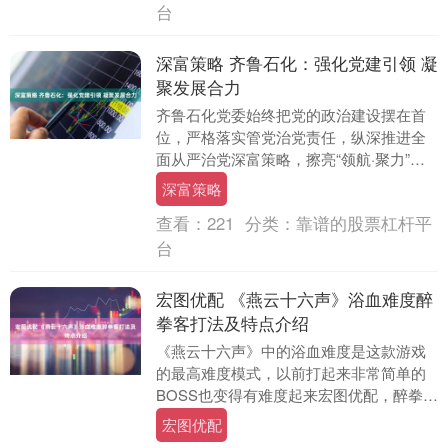
台
深富策略 齐鲁石化：强化党建引领 凝
聚发展合力
齐鲁石化党委始终把党的政治建设摆在首
位，严格落实管党治党责任，纵深推进全
面从严治党深富策略，擦亮“领航·聚力”党
建品牌，推动党建工作与生产经营深度融
深富策略
合，让“红色....
查看：
221
分类：
靠谱的股票杠杆平
台
宏图优配 《燕云十六声》浴血难度醉
拳客打法及特点介绍
《燕云十六声》中的浴血难度是这款游戏
的最高难度模式，以前打起来非常简单的
BOSS也变得有难度起来宏图优配，醉拳客
就是其中一个，想要打的话要注意无论P1
宏图优配
还是P2，....