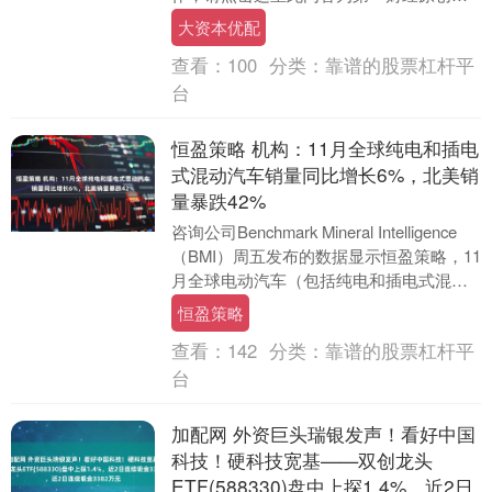
著作权归第一财经所有。未经第一财经
大资本优配
书....
查看：
100
分类：
靠谱的股票杠杆平
台
恒盈策略 机构：11月全球纯电和插电
式混动汽车销量同比增长6%，北美销
量暴跌42%
咨询公司Benchmark Mineral Intelligence
（BMI）周五发布的数据显示恒盈策略，11
月全球电动汽车（包括纯电和插电式混动
汽车）销量增....
恒盈策略
查看：
142
分类：
靠谱的股票杠杆平
台
加配网 外资巨头瑞银发声！看好中国
科技！硬科技宽基——双创龙头
ETF(588330)盘中上探1.4%，近2日