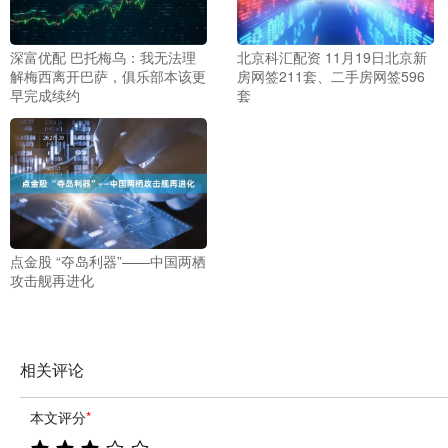
深富优配 巴托梅乌：我无法理
北京科汇配资 11月19日北京新
解梅西离开巴萨，俱乐部本该更
房网签211套、二手房网签596
早完成续约
套
点金股 “夺岛利器”——中国两栖
攻击舰再进化
相关评论
本文评分
*