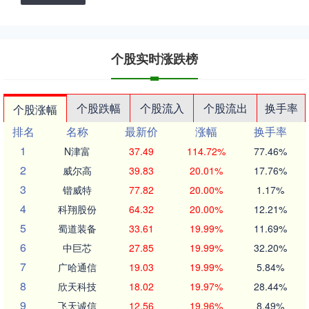
个股实时涨跌榜
个股跌幅
个股流入
个股流出
换手率
个股涨幅
排名
名称
最新价
涨幅
换手率
1
N津富
37.49
114.72%
77.46%
2
威尔高
39.83
20.01%
17.76%
3
锴威特
77.82
20.00%
1.17%
4
科翔股份
64.32
20.00%
12.21%
5
蜀道装备
33.61
19.99%
11.69%
6
中巨芯
27.85
19.99%
32.20%
7
广哈通信
19.03
19.99%
5.84%
8
欣天科技
18.02
19.97%
28.44%
9
飞天诚信
12.56
19.96%
8.49%