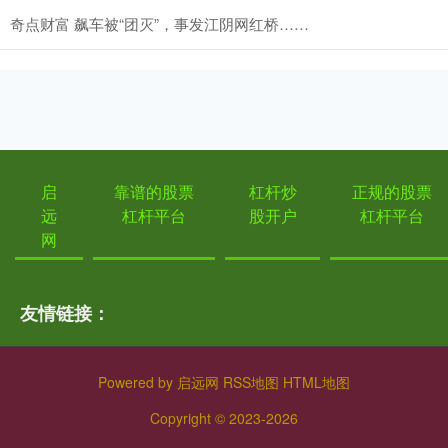
奇点财富 飙车被“团灭”，事发江阴网红桥……
启
靠谱的股票
杠杆炒
正规的股票
远
杠杆平台
股开户
杠杆平台
网
友情链接：
Powered by
启远网
RSS地图
HTML地图
Copyright
© 2023-2026