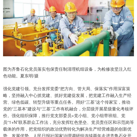
图为齐鲁石化党员落实包保责任制清理机组设备，为检修攻坚注入红
色动能。夏东明/摄
强化党建引领。充分发挥党委“把方向、管大局、保落实”作用深富策
略，坚持融入中心抓党建、抓好党建促发展，把党建工作融入生产经
营、绿色低碳、转型升级等重点任务。用好“三基”这个传家宝，推动
党的“三基本”建设与“三基”工作有机融合，分层级开展星级量化考核评
价。强化组织保障，推行党支部委员+党小组、党小组带班组、党
员“1+N”联系群众工作法，充分发挥红色堡垒、党员责任区和示范岗等
载体的作用，把党组织的政治优势转化为解决生产经营难题的创新优
势、发展优势。人民日报社国家治理调研组连续两年走进齐鲁石化开