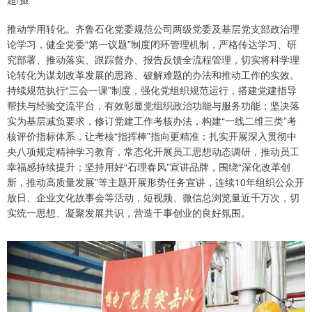
推动学用转化。齐鲁石化党委规范公司两级党委及基层党支部政治理
论学习，健全党委“第一议题”制度闭环管理机制，严格传达学习、研
究部署、推动落实、跟踪督办、报告反馈全流程管理，切实将科学理
论转化为谋划改革发展的思路、破解难题的办法和推动工作的实效。
持续规范执行“三会一课”制度，强化党组织规范运行，搭建党建指导
帮扶与经验交流平台，有效彰显党组织政治功能与服务功能；坚决落
实为基层减负要求，修订党建工作考核办法，构建“一线二维三类”考
核评价指标体系，让考核“指挥棒”指向更精准；扎实开展深入贯彻中
央八项规定精神学习教育，常态化开展员工思想动态调研，推动员工
幸福感持续提升；坚持用好“石理春风”宣讲品牌，围绕“深化改革创
新，推动高质量发展”等主题开展形势任务宣讲，连续10年组织公众开
放日、企业文化故事会等活动，短视频、微信总浏览量近千万次，切
实统一思想、凝聚发展共识，营造干事创业的良好氛围。