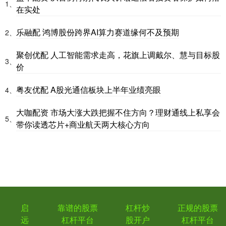
1、
在实处
乐融配 鸿博股份跨界AI算力赛道缘何不及预期
2、
聚创优配 人工智能需求走高，花旗上调戴尔、慧与目标股
3、
价
粤友优配 A股光通信板块上半年业绩亮眼
4、
大咖配资 市场大涨大跌把握不住方向？理财通线上私享会
5、
带你读透芯片+商业航天两大核心方向
启
靠谱的股票
杠杆炒
正规的股票
远
杠杆平台
股开户
杠杆平台