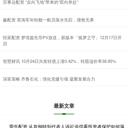
百事达配资 “反向飞地”带来的“双向奔赴”
鑫配资 英海军补给舰一船员落水失踪，搜救无果
恒富配资 梦境篇先导PV放送，新版本「狐梦之守」12月17日开
启
智慧财讯 10月24日兴发转债上涨0.42%，转股溢价率38.85%
深富策略 齐鲁石化：强化党建引领 凝聚发展合力
最新文章
盟牛配资 从首例特别代表人诉讼追偿看投资者保护如何落