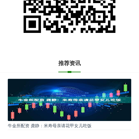
推荐资讯
牛金所配资 龚静：米寿母亲请花甲女儿吃饭