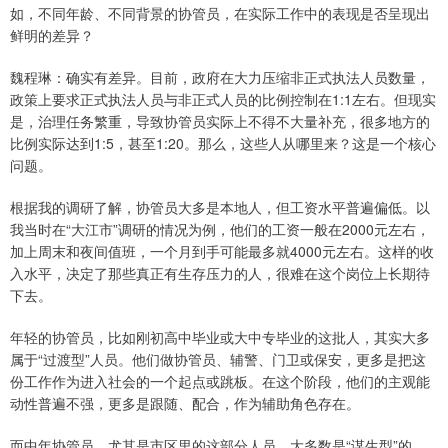
如，不同年龄、不同背景的协管员，在实际工作中的表现是否呈现出
鲜明的差异？
魏程琳：确实有差异。目前，政府在大力压缩非正式执法人员数量，
政策上要求正式执法人员与非正式人员的比例控制在1:1左右。但现实
是，治理任务繁重，导致协管员实际上不得不大量补充，很多地方的
比例实际达到1:5，甚至1:20。那么，这些人从哪里来？这是一个核心
问题。
根据我的调研了解，协管员大多是本地人，但工资水平普遍偏低。以
我当时在“大江市”调研的情况为例，他们的工资一般在2000元左右，
加上周末和夜间值班，一个月到手可能最多就4000元左右。这样的收
入水平，决定了那些真正有生存压力的人，很难在这个岗位上长期待
下去。
年轻的协管员，比如刚初高中毕业或大中专毕业的这批人，其实大多
属于“过渡型”人员。他们做协管员、辅警、门卫或保安，更多是把这
份工作作为进入社会的一个起点或跳板。在这个阶段，他们的主观能
动性普遍不强，更多是跟随、配合，作为辅助角色存在。
而中年协管员，尤其是市区里的这部分人员，大多数是“谋生型”的。