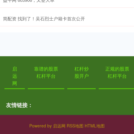
简配资 找到了！吴石烈士户籍卡首次公开
启
靠谱的股票
杠杆炒
正规的股票
远
杠杆平台
股开户
杠杆平台
网
友情链接：
Powered by
启远网
RSS地图
HTML地图