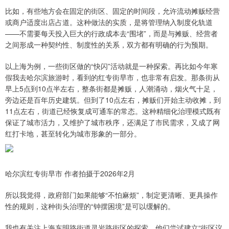
比如，有些地方会在固定的街区、固定的时间段，允许流动摊贩经营
或商户适度出店占道。这种做法的实质，是将管理纳入制度化轨道
——不需要每天投入巨大的行政成本去“围堵”，而是与摊贩、经营者
之间形成一种契约性、制度性的关系，双方都有明确的行为预期。
以上海为例，一些街区做的“快闪”活动就是一种探索。再比如今年寒
假我去哈尔滨旅游时，看到的红专街早市，也非常有启发。那条街从
早上5点到10点半左右，整条街都是摊贩，人潮涌动，烟火气十足，
旁边还是百年历史建筑。但到了10点左右，摊贩们开始主动收摊，到
11点左右，街道已经恢复成可通车的常态。这种精细化治理模式既有
保证了城市活力，又维护了城市秩序，还满足了市民需求，又成了网
红打卡地，甚至转化为城市形象的一部分。
哈尔滨红专街早市 作者拍摄于2026年2月
所以我觉得，政府部门如果能够“不怕麻烦”，制定更清晰、更具操作
性的规则，这种街头治理的“钟摆困境”是可以缓解的。
我也有关注上海东明路街道灵岩路街区的探索。他们尝试建立“街区议