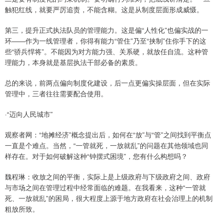
触犯红线，就要严厉追责，不能含糊。这是从制度层面形成威慑。
第三，提升正式执法队员的管理能力。这是偏“人性化”也偏实战的一
环——作为一线管理者，你得有能力“管住”乃至“挟制”住你手下的这
些“骄兵悍将”。不能因为对方能力强、关系硬，就放任自流。这种管
理能力，本身就是基层执法干部必备的素质。
总的来说，前两点偏向制度化建设，后一点更偏实操层面，但在实际
管理中，三者往往需要配合使用。
·“迈向人民城市”
观察者网：“地摊经济”概念提出后，如何在“放”与“管”之间找到平衡点
一直是个难点。当然，“一管就死，一放就乱”的问题在其他领域也同
样存在。对于如何破解这种“钟摆式困境”，您有什么构想吗？
魏程琳：收放之间的平衡，实际上是上级政府与下级政府之间、政府
与市场之间在管理过程中经常面临的难题。在我看来，这种“一管就
死、一放就乱”的困局，很大程度上源于地方政府在社会治理上的机制
粗放所致。