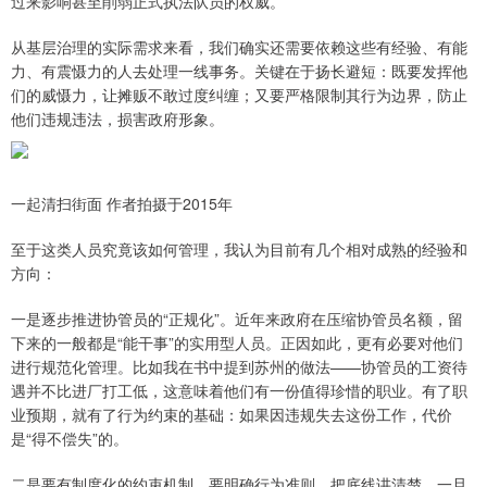
过来影响甚至削弱正式执法队员的权威。
从基层治理的实际需求来看，我们确实还需要依赖这些有经验、有能
力、有震慑力的人去处理一线事务。关键在于扬长避短：既要发挥他
们的威慑力，让摊贩不敢过度纠缠；又要严格限制其行为边界，防止
他们违规违法，损害政府形象。
一起清扫街面 作者拍摄于2015年
至于这类人员究竟该如何管理，我认为目前有几个相对成熟的经验和
方向：
一是逐步推进协管员的“正规化”。近年来政府在压缩协管员名额，留
下来的一般都是“能干事”的实用型人员。正因如此，更有必要对他们
进行规范化管理。比如我在书中提到苏州的做法——协管员的工资待
遇并不比进厂打工低，这意味着他们有一份值得珍惜的职业。有了职
业预期，就有了行为约束的基础：如果因违规失去这份工作，代价
是“得不偿失”的。
二是要有制度化的约束机制。要明确行为准则，把底线讲清楚。一旦