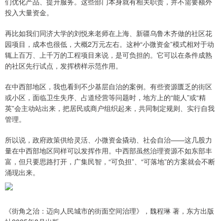
们优化产品、提升服务。这些部门本身就有相关职责，并不需要额外
投入大量资金。
再比如我们同济大学的刘悦来老师在上海、新疆乌鲁木齐做的社区花
园项目，成本也很低，大概2万元左右。这种“小微资金”模式相对于动
辄上百万、上千万的工程项目来说，是可负担的。它可以在条件成熟
的社区先行试点，发挥榜样示范作用。
在中西部地区，我也看到不少基层自治的案例。有些资源匮乏的街区
或小区，面临卫生失序、占道经营等问题时，地方上的“能人”或“精
英”会主动站出来，把居民或商户组织起来，共同制定规则、实行自我
管理。
所以说，政府政策供给灵活、小微资金撬动、社会自治——这几股力
量在中西部地区同样可以发挥作用。中西部虽然治理资源不如东部丰
富，但只要思路打开，广集民智，“可负担”、“可落地”的方案就会不断
涌现出来。
《街角之治：迈向人民城市的街面空间治理》，魏程琳 著，东方出版