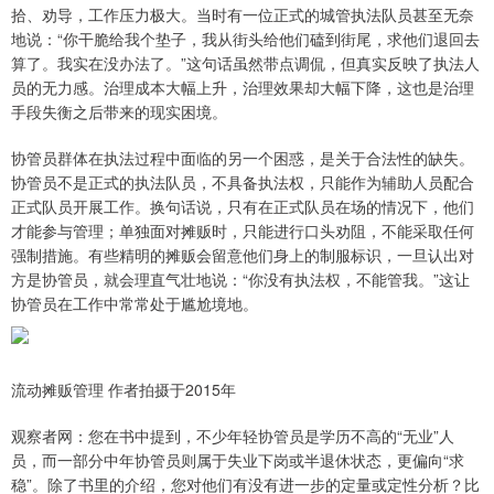
拾、劝导，工作压力极大。当时有一位正式的城管执法队员甚至无奈
地说：“你干脆给我个垫子，我从街头给他们磕到街尾，求他们退回去
算了。我实在没办法了。”这句话虽然带点调侃，但真实反映了执法人
员的无力感。治理成本大幅上升，治理效果却大幅下降，这也是治理
手段失衡之后带来的现实困境。
协管员群体在执法过程中面临的另一个困惑，是关于合法性的缺失。
协管员不是正式的执法队员，不具备执法权，只能作为辅助人员配合
正式队员开展工作。换句话说，只有在正式队员在场的情况下，他们
才能参与管理；单独面对摊贩时，只能进行口头劝阻，不能采取任何
强制措施。有些精明的摊贩会留意他们身上的制服标识，一旦认出对
方是协管员，就会理直气壮地说：“你没有执法权，不能管我。”这让
协管员在工作中常常处于尴尬境地。
流动摊贩管理 作者拍摄于2015年
观察者网：您在书中提到，不少年轻协管员是学历不高的“无业”人
员，而一部分中年协管员则属于失业下岗或半退休状态，更偏向“求
稳”。除了书里的介绍，您对他们有没有进一步的定量或定性分析？比