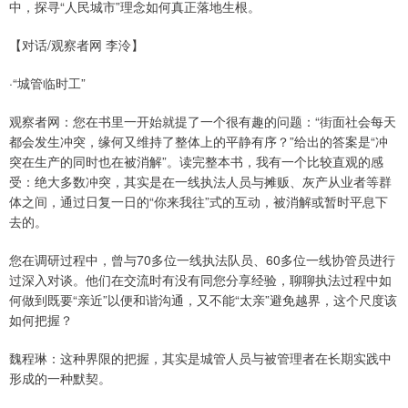
中，探寻“人民城市”理念如何真正落地生根。
【对话/观察者网 李泠】
·“城管临时工”
观察者网：您在书里一开始就提了一个很有趣的问题：“街面社会每天
都会发生冲突，缘何又维持了整体上的平静有序？”给出的答案是“冲
突在生产的同时也在被消解”。读完整本书，我有一个比较直观的感
受：绝大多数冲突，其实是在一线执法人员与摊贩、灰产从业者等群
体之间，通过日复一日的“你来我往”式的互动，被消解或暂时平息下
去的。
您在调研过程中，曾与70多位一线执法队员、60多位一线协管员进行
过深入对谈。他们在交流时有没有同您分享经验，聊聊执法过程中如
何做到既要“亲近”以便和谐沟通，又不能“太亲”避免越界，这个尺度该
如何把握？
魏程琳：这种界限的把握，其实是城管人员与被管理者在长期实践中
形成的一种默契。