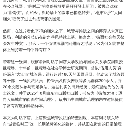
在公众视野；“临时工”的身份标签更是频频登上新闻，被民众戏称
为“背锅侠”。而如今，舆论场上的叙事已悄然转变，“地摊经济”“人间
烟火”取代了过去剑拔弩张的图景。
然而，在这片看似平和的烟火之下，城管与摊贩之间的博弈从未真正
退场，利益的分歧仍在街角巷尾持续上演。换言之，“街面社会每天都
会发生冲突”，那么，一个值得深思的问题随之浮现：它为何又能在整
体上维持着一种平静有序？
带着这一疑问，观察者网对话了同济大学政治与国际关系学院副教授
魏程琳。十年前，魏程琳在社会学博士研究期间，曾以“借用人员”身
份深入“大江市”城管局，进行超过180天的田野调研。他访谈了城管领
导干部、一线执法队员、协管员及街头摊贩等多元群体200余人，并
20余次随队参与现场执法。这些扎实的田野经历，最终凝结为他的博
士论文，并于2025年8月由东方出版社出版，书名为《街角之治：迈
向人民城市的街面空间治理》。该书为中国城市治理的内在逻辑提供
了富有深度的鲜活样本。
本文为对话下篇。上篇聚焦城管执法的转型困境，本篇则将镜头转
向“城管临时工”这一长期被标签化的群体，并试图在街角的日常治理