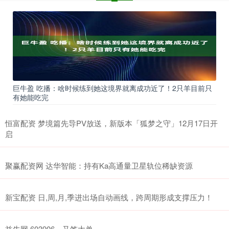
巨牛盈 吃播：啥时候练到她这境界就离成功近了！2只羊目前只
有她能吃完
恒富配资 梦境篇先导PV放送，新版本「狐梦之守」12月17日开
启
聚赢配资网 达华智能：持有Ka高通量卫星轨位稀缺资源
新宝配资 日,周,月,季进出场自动画线，跨周期形成支撑压力！
益牛网 603906，又签大单