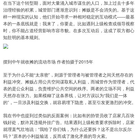
在当下这个转型期，面对大量涌入城市谋生的人口，加上过去十多年
治理经验的积累，城管部门逐渐意识到：摊贩是不会消失的。基于这
样一种现实的认知，他们开始寻求一种相对稳定的互动模式——最基
本的一条底线就是：我来了，你要走。比如遇到上级检查或领导视察
时，你不能占道经营影响市容市貌。在多次互动后，这成了双方都心
知肚明的基本规则。
摆到中午就收摊的流动市场 作者拍摄于2015年
至于为什么不能“太亲密”，则源于管理者与被管理者之间天然存在的
利益冲突。摊贩占用公共空间谋取私人利益，而城管作为管理者，代
表的是公众利益，负责维护公共空间的秩序。两者的立场不同，利益
天然存在张力。如果模糊了这条界线，让对方误以为“我们是一体
的”，一旦涉及利益交换，就容易埋下隐患，甚至引发更激烈的冲突。
我在书中也提到过类似的反面案例：比如有的协管员收了店家几百块
钱好处，默许其违规外挂广告。结果遇到上级检查要求拆除时，店家
就理直气壮地说：“我给了你们钱，为什么还要拆？这不是出尔反尔
吗？”原本的小利益输送，反而成了激化矛盾的导火索。