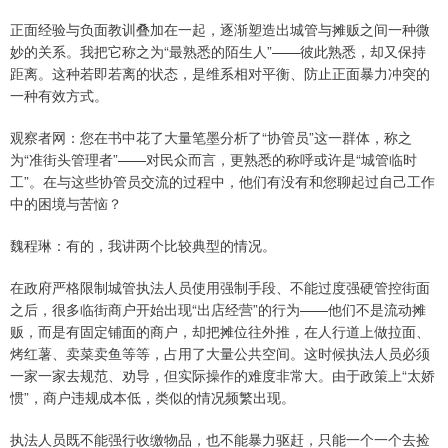
正面经验与负面教训叠加在一起，逐渐塑造出城管与摊贩之间一种微
妙的关系。我把它称之为“最熟悉的陌生人”——彼此熟悉，却又保持
距离。这种若即若离的状态，是维系相对平衡、防止正面暴力冲突的
一种有效方式。
观察者网：您在书中花了大量笔墨分析了“协管员”这一群体，称之
为“准街头管理者”——对民众而言，更熟悉的称呼或许是“城管临时
工”。在与这些协管员交流的过程中，他们有没有和您聊起过自己工作
中的困境与苦恼？
魏程琳：有的，我讲两个比较典型的情况。
在政府严格限制城管执法人员使用强制手段、不能过度强硬管控街面
之后，很多临街商户开始出现“出店经营”的行为——他们不是流动摊
贩，而是有固定铺面的商户，却把摊位往外推，在人行道上做拉面、
烤红薯、卖菜卖鱼等等，占用了大量公共空间。这时候执法人员必须
一家一家去规范、劝导，但实际操作的难度非常大。由于政策上“太娇
惯”，商户违规成本低，类似的情况频繁出现。
执法人员既不能强行收缴物品，也不能暴力驱赶，只能一个一个去捡