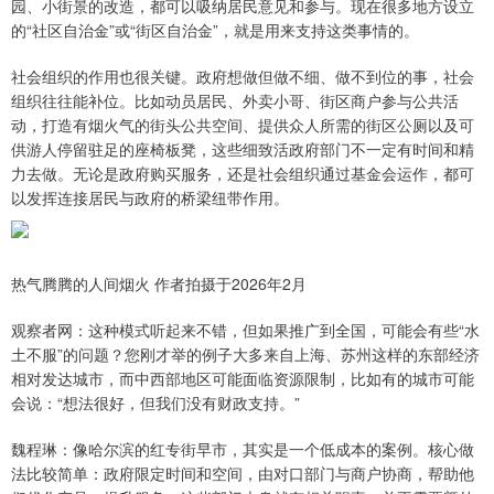
园、小街景的改造，都可以吸纳居民意见和参与。现在很多地方设立
的“社区自治金”或“街区自治金”，就是用来支持这类事情的。
社会组织的作用也很关键。政府想做但做不细、做不到位的事，社会
组织往往能补位。比如动员居民、外卖小哥、街区商户参与公共活
动，打造有烟火气的街头公共空间、提供众人所需的街区公厕以及可
供游人停留驻足的座椅板凳，这些细致活政府部门不一定有时间和精
力去做。无论是政府购买服务，还是社会组织通过基金会运作，都可
以发挥连接居民与政府的桥梁纽带作用。
热气腾腾的人间烟火 作者拍摄于2026年2月
观察者网：这种模式听起来不错，但如果推广到全国，可能会有些“水
土不服”的问题？您刚才举的例子大多来自上海、苏州这样的东部经济
相对发达城市，而中西部地区可能面临资源限制，比如有的城市可能
会说：“想法很好，但我们没有财政支持。”
魏程琳：像哈尔滨的红专街早市，其实是一个低成本的案例。核心做
法比较简单：政府限定时间和空间，由对口部门与商户协商，帮助他