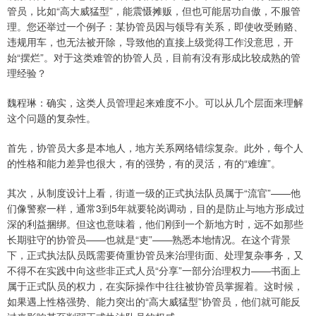
管员，比如“高大威猛型”，能震慑摊贩，但也可能居功自傲，不服管
理。您还举过一个例子：某协管员因与领导有关系，即使收受贿赂、
违规用车，也无法被开除，导致他的直接上级觉得工作没意思，开
始“摆烂”。对于这类难管的协管人员，目前有没有形成比较成熟的管
理经验？
魏程琳：确实，这类人员管理起来难度不小。可以从几个层面来理解
这个问题的复杂性。
首先，协管员大多是本地人，地方关系网络错综复杂。此外，每个人
的性格和能力差异也很大，有的强势，有的灵活，有的“难缠”。
其次，从制度设计上看，街道一级的正式执法队员属于“流官”——他
们像警察一样，通常3到5年就要轮岗调动，目的是防止与地方形成过
深的利益捆绑。但这也意味着，他们刚到一个新地方时，远不如那些
长期驻守的协管员——也就是“吏”——熟悉本地情况。在这个背景
下，正式执法队员既需要倚重协管员来治理街面、处理复杂事务，又
不得不在实践中向这些非正式人员“分享”一部分治理权力——书面上
属于正式队员的权力，在实际操作中往往被协管员掌握着。这时候，
如果遇上性格强势、能力突出的“高大威猛型”协管员，他们就可能反