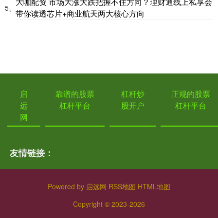
大咖配资 市场大涨大跌把握不住方向？理财通线上私享会
5、
带你读透芯片+商业航天两大核心方向
启
靠谱的股票
杠杆炒
正规的股票
远
杠杆平台
股开户
杠杆平台
网
友情链接：
Powered by
启远网
RSS地图
HTML地图
Copyright
© 2023-2026