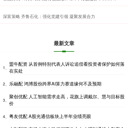
深富策略 齐鲁石化：强化党建引领 凝聚发展合力
最新文章
盟牛配资 从首例特别代表人诉讼追偿看投资者保护如何落
1、
在实处
乐融配 鸿博股份跨界AI算力赛道缘何不及预期
2、
聚创优配 人工智能需求走高，花旗上调戴尔、慧与目标股
3、
价
粤友优配 A股光通信板块上半年业绩亮眼
4、