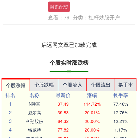
却蕴含深意的美食——一根200斤重的香
融凯配资
肠。这不仅仅是一....
查看：
79
分类：
杠杆炒股开户
启远网文章已加载完成
个股实时涨跌榜
个股跌幅
个股流入
个股流出
换手率
个股涨幅
排名
名称
最新价
涨幅
换手率
1
N津富
37.49
114.72%
77.46%
2
威尔高
39.83
20.01%
17.76%
3
科翔股份
64.32
20.00%
12.21%
4
锴威特
77.82
20.00%
1.17%