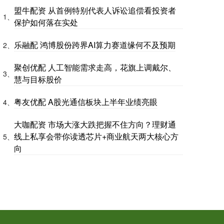
盟牛配资 从首例特别代表人诉讼追偿看投资者
1、
保护如何落在实处
乐融配 鸿博股份跨界AI算力赛道缘何不及预期
2、
聚创优配 人工智能需求走高，花旗上调戴尔、
3、
慧与目标股价
粤友优配 A股光通信板块上半年业绩亮眼
4、
大咖配资 市场大涨大跌把握不住方向？理财通
线上私享会带你读透芯片+商业航天两大核心方
5、
向