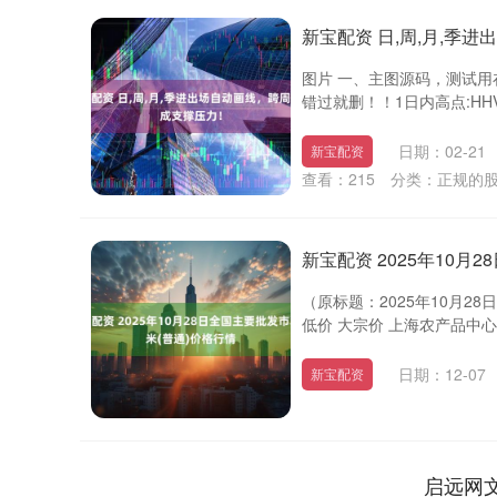
新宝配资 日,周,月,季
图片 一、主图源码，测试用在
错过就删！！1日内高点:HHV(H,
日期：02-21
新宝配资
查看：
215
分类：
正规的
新宝配资 2025年10月
（原标题：2025年10月2
低价 大宗价 上海农产品中心批发
日期：12-07
新宝配资
启远网