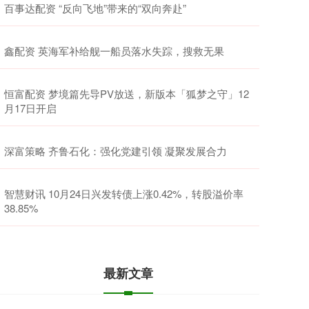
百事达配资 “反向飞地”带来的“双向奔赴”
鑫配资 英海军补给舰一船员落水失踪，搜救无果
恒富配资 梦境篇先导PV放送，新版本「狐梦之守」12
月17日开启
深富策略 齐鲁石化：强化党建引领 凝聚发展合力
智慧财讯 10月24日兴发转债上涨0.42%，转股溢价率
38.85%
最新文章