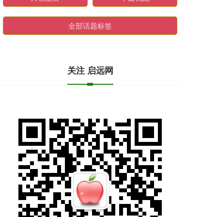
全部话题标签
关注 启远网